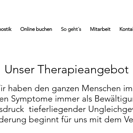
ostik
Online buchen
So geht´s
Mitarbeit
Konta
Unser Therapieangebot
​Wir haben den ganzen Menschen im 
hen Symptome immer als Bewältigu
sdruck tieferliegender Ungleichge
derung beginnt für uns mit dem Ve