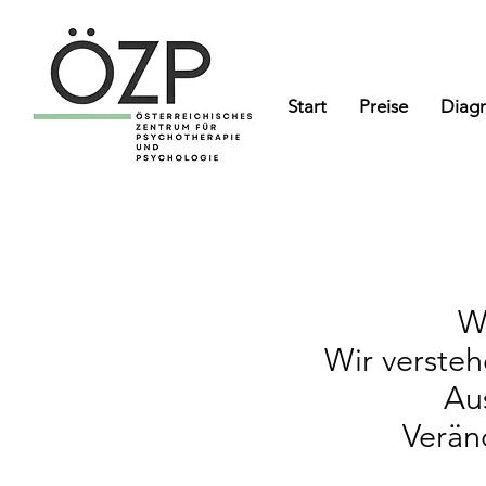
Start
Preise
Diagn
​
Wir verste
Au
Verän