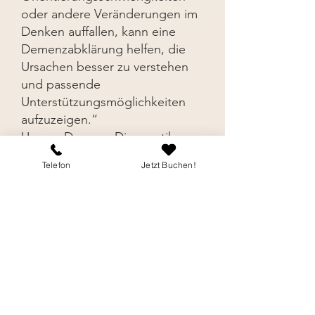
oder andere Veränderungen im
Denken auffallen, kann eine
Demenzabklärung helfen, die
Ursachen besser zu verstehen
und passende
Unterstützungsmöglichkeiten
aufzuzeigen.“
Unsere Demenz-Diagnostik
liefert eine fundierte,
Telefon
Jetzt Buchen!
leitliniengerechte Abklärung mit
standardisierten Testverfahren.
Durchgeführt von einer
klinischen Psychologin.
Inklusive schriftlichem
Befund
und persönlicher
Befundbesprechung.